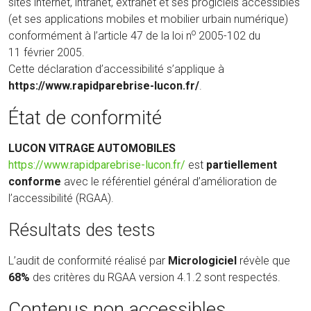
sites internet, intranet, extranet et ses progiciels accessibles
(et ses applications mobiles et mobilier urbain numérique)
o
conformément à l’article 47 de la loi n
2005-102 du
11 février 2005.
Cette déclaration d’accessibilité s’applique à
https://www.rapidparebrise-lucon.fr/
.
État de conformité
LUCON VITRAGE AUTOMOBILES
(nouvelle
https://www.rapidparebrise-lucon.fr/
est
partiellement
fenêtre)
conforme
avec le référentiel général d’amélioration de
l’accessibilité (RGAA).
Résultats des tests
L’audit de conformité réalisé par
Micrologiciel
révèle que
68%
des critères du RGAA version 4.1.2 sont respectés.
Contenus non accessibles