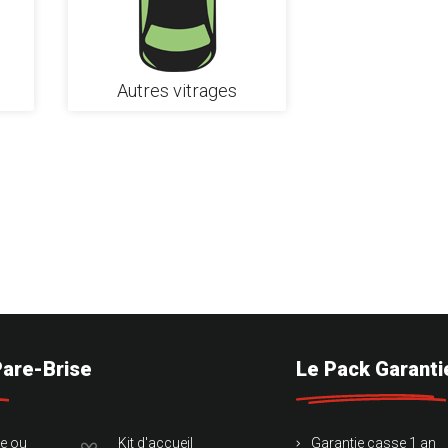
Autres vitrages
Pare-Brise
Le Pack Garanti
te ou
Kit d'accueil
Garantie casse 1 an