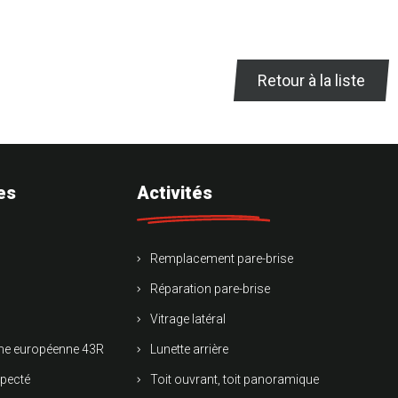
Retour à la liste
es
Activités
Remplacement pare-brise
Réparation pare-brise
Vitrage latéral
rme européenne 43R
Lunette arrière
specté
Toit ouvrant, toit panoramique